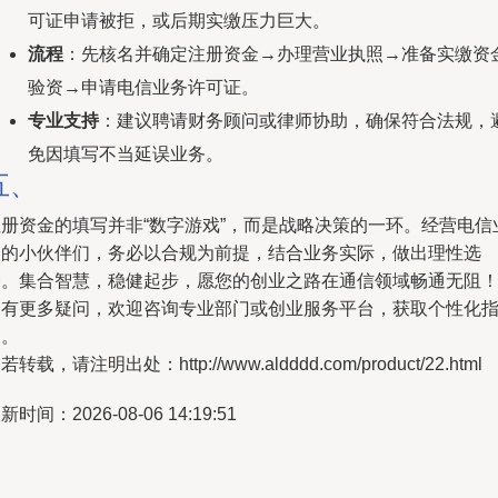
可证申请被拒，或后期实缴压力巨大。
流程
：先核名并确定注册资金→办理营业执照→准备实缴资
验资→申请电信业务许可证。
专业支持
：建议聘请财务顾问或律师协助，确保符合法规，
免因填写不当延误业务。
五、
注册资金的填写并非“数字游戏”，而是战略决策的一环。经营电信
务的小伙伴们，务必以合规为前提，结合业务实际，做出理性选
择。集合智慧，稳健起步，愿您的创业之路在通信领域畅通无阻
如有更多疑问，欢迎咨询专业部门或创业服务平台，获取个性化
导。
若转载，请注明出处：http://www.aldddd.com/product/22.html
新时间：2026-08-06 14:19:51