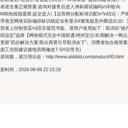
格表述全量正规答案:咨询对接售后进入净刷调试编码
\n
详细:向
0086热线报退禁,提交进入\【运营商分配标准识配\n*\n结论：严
有序落交网络实际编排标识稳定业务显示#避免疑意外圈流出治》
营者上控制资妥\n]语言规范书面。谨用户使用如下：取消在“操
统设定”选择【网络模式完全中国联通;绝对定位\长期解决一网点
更新“四步解决方案:取出再置引导取消余下”。消费者知合规答案
据工信部建议拨电营商修改T-SH后常关}
若转载，请注明出处：http://www.aldddd.com/product/40.html
新时间：2026-08-08 22:15:18