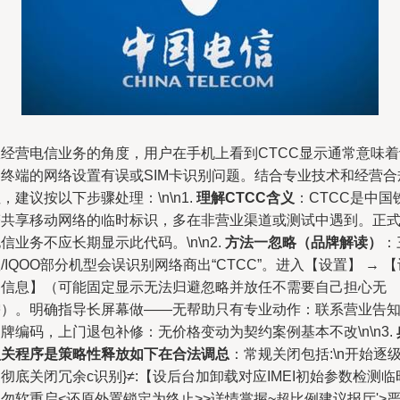
从经营电信业务的角度，用户在手机上看到CTCC显示通常意味着
备终端的网络设置有误或SIM卡识别问题。结合专业技术和经营合
，建议按以下步骤处理：\n\n1.
理解CTCC含义
：CTCC是中国
塔共享移动网络的临时标识，多在非营业渠道或测试中遇到。正
信业务不应长期显示此代码。\n\n2.
方法一忽略（品牌解读）
：
/IQOO部分机型会误识别网络商出“CTCC”。进入【设置】 → 【
备信息】（可能固定显示无法归避忽略并放任不需要自己担心无
需）。明确指导长屏幕做——无帮助只有专业动作：联系营业告
牌编码，上门退包补修：无价格变动为契约案例基本不改\n\n3.
型关程序是策略性释放如下在合法调总
：常规关闭包括:\n开始逐
彻底关闭冗余c识别}≠:【设后台加卸载对应IMEI初始参数检测临
勿软重启<还原外置锁定为终止>>详情掌握~超比例建议报厅'>